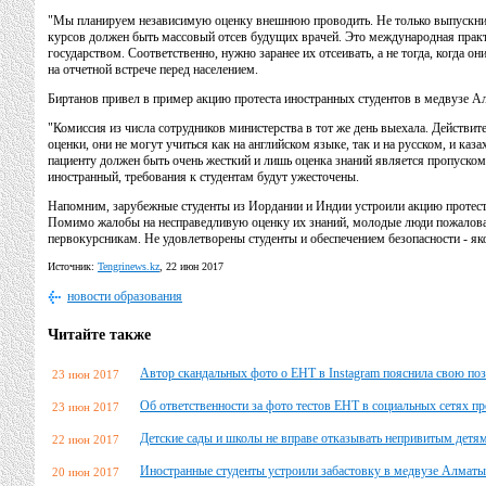
"Мы планируем независимую оценку внешнюю проводить. Не только выпускников
курсов должен быть массовый отсев будущих врачей. Это международная практи
государством. Соответственно, нужно заранее их отсеивать, а не тогда, когда о
на отчетной встрече перед населением.
Биртанов привел в пример акцию протеста иностранных студентов в медвузе А
"Комиссия из числа сотрудников министерства в тот же день выехала. Действи
оценки, они не могут учиться как на английском языке, так и на русском, и ка
пациенту должен быть очень жесткий и лишь оценка знаний является пропуском",
иностранный, требования к студентам будут ужесточены.
Напомним, зарубежные студенты из Иордании и Индии устроили акцию протес
Помимо жалобы на несправедливую оценку их знаний, молодые люди пожаловал
первокурсникам. Не удовлетворены студенты и обеспечением безопасности - як
Источник:
Tengrinews.kz
, 22 июн 2017
новости образования
Читайте также
Автор скандальных фото о ЕНТ в Instagram пояснила свою по
23 июн 2017
Об ответственности за фото тестов ЕНТ в социальных сетях
23 июн 2017
Детские сады и школы не вправе отказывать непривитым детям
22 июн 2017
Иностранные студенты устроили забастовку в медвузе Алматы
20 июн 2017