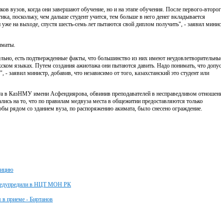
 вузов, когда они завершают обучение, но и на этапе обучения. После первого-второ
ка, поскольку, чем дальше студент учится, тем больше в него денег вкладывается
ни уже на выходе, спустя шесть-семь лет пытаются свой диплом получить", - заявил мини
лматы.
тельно, есть подтвержденные факты, что большинство из них имеют неудовлетворительны
захском языках. Путем создания ажиотажа они пытаются давить. Надо понимать, что допу
 - заявил министр, добавив, что независимо от того, казахстанский это студент или
та в КазНМУ имени Асфендиярова, обвинив преподавателей в несправедливом отношен
ись на то, что по правилам медвуза места в общежитии предоставляются только
обы рядом со зданием вуза, по распоряжению акимата, было снесено ограждение.
зицию
 предупредили в НЦТ МОН РК
 в приеме - Биртанов