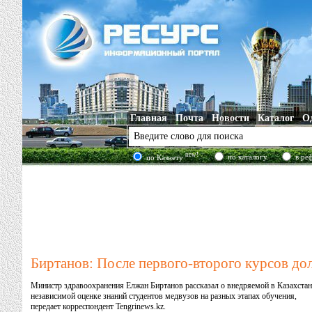
Главная
Почта
Новости
Каталог
О
new!
по каталогу
в ре
по Казнету
Биртанов: После первого-второго курсов до
Министр здравоохранения Елжан Биртанов рассказал о внедряемой в Казахстан
независимой оценке знаний студентов медвузов на разных этапах обучения,
передает корреспондент Tengrinews.kz.