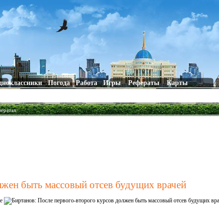
дноклассники
Погода
Работа
Игры
Рефераты
Карты
фератах
лжен быть массовый отсев будущих врачей
е