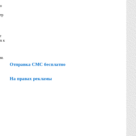
го
стр
е
ск к
ии.
Отправка СМС бесплатно
На правах рекламы