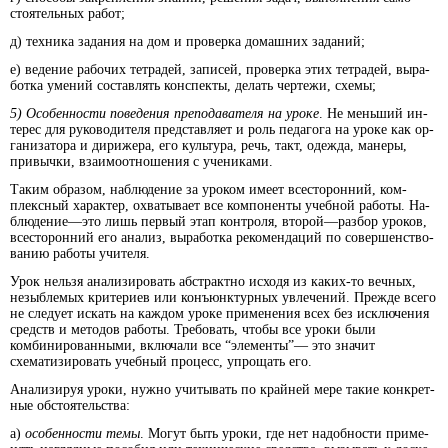
стоя­тель­ных ра­бот;
д) тех­ни­ка за­да­ния на дом и про­вер­ка до­маш­них за­даний;
е) ве­де­ние ра­бо­чих тет­ра­дей, за­пи­сей, про­вер­ка этих тет­ра­дей, вы­ра­
бот­ка уме­ний со­став­лять кон­спек­ты, де­лать чер­те­жи, схе­мы;
5)
Осо­бен­но­сти по­ве­де­ния пре­по­да­ва­те­ля на уро­ке
. Не мень­ший ин­
те­рес для ру­ко­во­ди­те­ля пред­став­ля­ет и роль пе­да­го­га на уро­ке как ор­
га­ни­за­то­ра и ди­ри­же­ра, его куль­ту­ра, речь, такт, оде­ж­да, ма­не­ры,
при­выч­ки, взаи­моотношения с уче­ни­ка­ми.
Та­ким об­ра­зом, на­блю­де­ние за уро­ком име­ет всесто­ронний, ком­
плекс­ный ха­рак­тер, ох­ва­ты­ва­ет все компонен­ты учеб­ной ра­бо­ты. На­
блю­де­ние—это лишь пер­вый этап кон­тро­ля, вто­рой—раз­бор уро­ков,
все­сто­рон­ний его ана­лиз, вы­ра­бот­ка ре­ко­мен­да­ций по со­вер­шен­ст­во­
ва­нию ра­боты учи­те­ля.
Урок нель­зя ана­ли­зи­ро­вать аб­ст­ракт­но ис­хо­дя из ка­ких-то веч­ных,
не­зыб­ле­мых кри­те­ри­ев или конъ­юнк­тур­ных ув­ле­че­ний. Пре­ж­де все­го
не сле­ду­ет ис­кать на ка­ж­дом уро­ке при­ме­не­ния всех без ис­клю­че­ния
средств и ме­то­дов ра­бо­ты. Тре­бо­вать, что­бы все уро­ки бы­ли
комбинирован­ными, вклю­ча­ли все “эле­мен­ты”— это зна­чит
схематизи­ровать учеб­ный про­цесс, уп­ро­щать его.
Ана­ли­зи­руя уро­ки, нуж­но учи­ты­вать по край­ней ме­ре та­кие кон­крет­
ные об­стоя­тель­ст­ва:
а)
осо­бен­но­сти те­мы
. Мо­гут быть уро­ки, где нет на­добности при­ме­