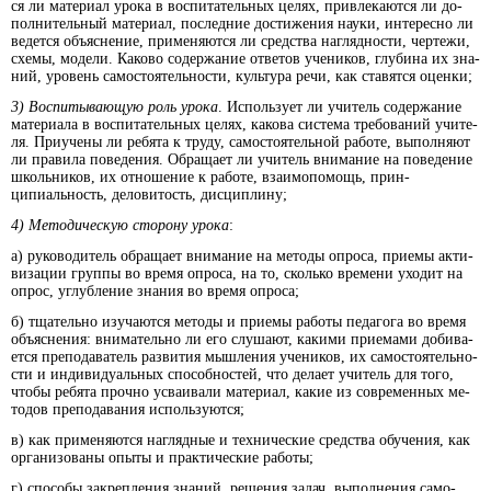
ся ли ма­те­ри­ал уро­ка в вос­пи­та­тель­ных це­лях, при­вле­ка­ют­ся ли до­
пол­ни­тель­ный ма­те­ри­ал, по­след­ние дос­ти­же­ния нау­ки, ин­те­рес­но ли
ве­дется объ­яс­не­ние, при­ме­ня­ют­ся ли сред­ст­ва на­гляд­но­сти, чер­те­жи,
схе­мы, мо­де­ли. Ка­ко­во со­дер­жа­ние от­ве­тов уче­ников, глу­би­на их зна­
ний, уро­вень са­мо­стоя­тель­но­сти, куль­ту­ра ре­чи, как ста­вят­ся оцен­ки;
3)
Вос­пи­ты­ваю­щую роль уро­ка
. Ис­поль­зу­ет ли учи­тель со­дер­жа­ние
ма­те­риа­ла в вос­пи­та­тель­ных це­лях, ка­кова сис­те­ма тре­бо­ва­ний учи­те­
ля. При­уче­ны ли ре­бя­та к тру­ду, са­мо­стоя­тель­ной ра­бо­те, вы­пол­ня­ют
ли пра­ви­ла по­ведения. Об­ра­ща­ет ли учи­тель вни­ма­ние на по­ве­де­ние
школь­ни­ков, их от­но­ше­ние к ра­бо­те, взаи­мо­по­мощь, прин­
ципиальность, де­ло­ви­тость, дис­ци­п­ли­ну;
4) Ме­то­ди­че­скую сто­ро­ну уро­ка
:
а) ру­ко­во­ди­тель об­ращает вни­ма­ние на ме­то­ды оп­ро­са, прие­мы ак­ти­
ви­за­ции груп­пы во вре­мя оп­ро­са, на то, сколь­ко вре­ме­ни ухо­дит на
оп­рос, уг­луб­ле­ние зна­ния во вре­мя оп­ро­са;
б) тща­тель­но изу­ча­ют­ся ме­то­ды и прие­мы ра­бо­ты пе­да­го­га во вре­мя
объ­яс­не­ния: вни­ма­тель­но ли его слу­шают, ка­ки­ми прие­ма­ми до­би­ва­
ет­ся пре­по­да­ва­тель раз­вития мыш­ле­ния уче­ни­ков, их са­мо­стоя­тель­но­
сти и инди­видуальных спо­соб­но­стей, что де­ла­ет учи­тель для то­го,
что­бы ре­бя­та проч­но ус­ваи­ва­ли ма­те­ри­ал, ка­кие из сов­ременных ме­
то­дов пре­по­да­ва­ния ис­поль­зу­ют­ся;
в) как при­ме­ня­ют­ся на­гляд­ные и тех­ни­че­ские сред­ст­ва обу­че­ния, как
ор­га­ни­зо­ва­ны опы­ты и прак­ти­че­ские ра­боты;
г) спо­со­бы за­кре­п­ле­ния зна­ний, ре­ше­ния за­дач, выпол­нения са­мо­