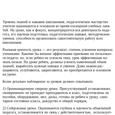
Уро­вень зна­ний и на­вы­ков школьни­ков, пе­да­го­ги­че­ское мас­тер­ст­во
учи­те­ля оце­ни­ва­ют­ся в ос­новном во вре­мя по­се­ще­ния учеб­ных за­ня­
тий. На уро­ке, как в фо­ку­се, кон­цен­три­ру­ет­ся вся дея­тель­ность пе­да­
го­га, его на­уч­ная под­го­тов­ка, пе­да­го­ги­че­ские на­вы­ки, методи­ческие
уме­ния, спо­соб­ность ор­га­ни­зо­вать са­мо­стоя­тель­ную ра­бо­ту всех
школь­ни­ков.
Ре­аль­ная цен­ность уро­ка — его ре­зуль­тат; сте­пень ус­воения ма­те­риа­ла
уче­ни­ка­ми. Ка­ки­ми бы внеш­не эффект­ными прие­ма­ми ни поль­зо­вал­
ся пе­да­гог, но, ес­ли ре­бя­та не ус­вои­ли те­му, урок эф­фек­тив­ным на­
звать нель­зя. На уро­ке ре­бя­та, долж­ны ус­во­ить на­ме­чен­ный объ­ем
зна­ний, вы­ра­бо­тать нуж­ные на­вы­ки и уме­ния. До­ма зна­ния рас­
ширяются, уг­луб­ля­ют­ся, за­кре­п­ля­ют­ся, но при­об­ре­та­ют­ся в ос­нов­ном
на уро­ке.
Бо­лее де­таль­но на­блю­де­ние за уро­ком долж­но охваты­вать:
1) Ор­га­ни­за­ци­он­ную сто­ро­ну уро­ка.
При­сут­ст­вую­щий ус­та­нав­ли­ва­ет,
свое­вре­мен­но ли при­хо­дит пре­по­да­ва­тель в класс, под­го­тов­ле­ны ли
по­со­бия, обо­ру­до­ва­ние, мел, дос­ка, го­то­вы ли ре­бя­та к уро­ку, са­ни­
тар­ное со­стоя­ние клас­са, де­жур­ст­во и об­щий по­ря­док;
2) Со­дер­жа­ние уро­ка
. Оце­ни­ва­ют­ся глу­би­на и науч­ность объ­яс­не­ний
пе­да­го­га, ус­та­нав­ли­ва­ет­ся ли связь с дей­ст­ви­тель­но­стью, ис­поль­зу­ет­