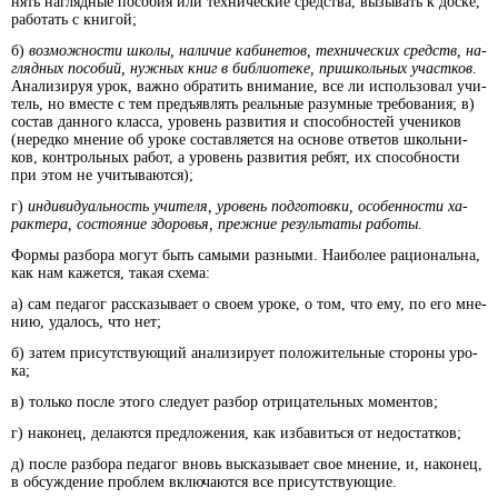
нять на­гляд­ные по­со­бия или тех­ни­че­ские сред­ст­ва, вы­зы­вать к дос­ке,
ра­бо­тать с кни­гой;
б)
воз­мож­но­сти шко­лы, на­ли­чие ка­би­не­тов, техничес­ких средств, на­
гляд­ных по­со­бий, нуж­ных книг в библио­теке, при­шко­ль­ных уча­ст­ков
.
Ана­ли­зи­руя урок, важ­но об­ра­тить вни­ма­ние, все ли ис­поль­зо­вал учи­
тель, но вмес­те с тем предъ­яв­лять ре­аль­ные ра­зум­ные тре­бо­ва­ния; в)
со­став дан­но­го клас­са, уро­вень раз­ви­тия и спо­соб­но­стей уче­ни­ков
(не­ред­ко мне­ние об уро­ке составляет­ся на ос­но­ве от­ве­тов школь­ни­
ков, кон­троль­ных ра­бот, а уро­вень раз­ви­тия ре­бят, их спо­соб­но­сти
при этом не учи­тываются);
г)
ин­ди­ви­ду­аль­ность учи­те­ля, уро­вень под­го­тов­ки, осо­бенности ха­
рак­те­ра, со­стоя­ние здо­ро­вья, преж­ние резуль­таты ра­бо­ты
.
Фор­мы раз­бо­ра мо­гут быть са­мы­ми раз­ны­ми. Наибо­лее ра­цио­наль­на,
как нам ка­жет­ся, та­кая схе­ма:
а) сам пе­да­гог рас­ска­зы­ва­ет о сво­ем уро­ке, о том, что ему, по его мне­
нию, уда­лось, что нет;
б) за­тем при­сут­ст­вую­щий ана­ли­зи­ру­ет по­ло­жи­тель­ные сто­ро­ны уро­
ка;
в) толь­ко по­сле это­го сле­ду­ет раз­бор от­ри­ца­тель­ных мо­мен­тов;
г) на­ко­нец, де­ла­ют­ся пред­ло­же­ния, как из­ба­вить­ся от не­дос­тат­ков;
д) по­сле раз­бо­ра пе­да­гог вновь вы­ска­зы­ва­ет свое мне­ние, и, на­ко­нец,
в об­су­ж­де­ние про­блем вклю­ча­ют­ся все при­сут­ст­вую­щие.